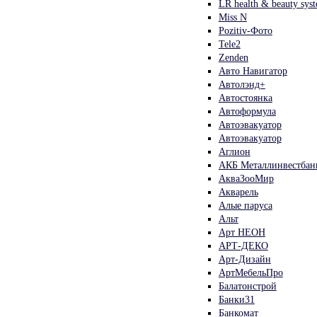
LR health & beauty sys
Miss N
Pozitiv-Фото
Tele2
Zenden
Авто Навигатор
Автолэнд+
Автостоянка
Автоформула
Автоэвакуатор
Автоэвакуатор
Аглион
АКБ Металлинвестбан
АкваЗооМир
Акварель
Алые паруса
Альт
Арт НЕОН
АРТ-ДЕКО
Арт-Дизайн
АртМебельПро
Балатонстрой
Банки31
Банкомат