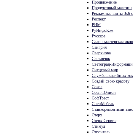
Продвижение
Продуктовый магазин
Рекламные щиты 3х6 о
Респект
РИМ
РуИнфоКом
Русское
Салон-мастерская ико
Сангрия
Сверхнова
Светлячок
Светоград-Информаци
Ситцевый мир
Служба аварийных ко
Создай свою красоту
Сокол
Софт-Юнион
СофТраст
СпецМебель
Станкоремонтный зав
Стерх
Стерх-Сервис
Стимул
Строитель