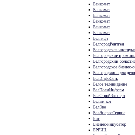
Банкомат
Банкомат
Банкомат
Банкомат
Банкомат
Банкомат
Белгифт
БелгородРентген
Белгородская инструм
Белгородские промыш
Белгородский областн
Белгородское бизнес-о
Белгородчина для дел
БелИнфоСеть
Белое телевидение
БелПолиИнформ
БелСтройЭксперт
Белый кот
БелЭко
БелЭнергоСервис
Биг
Бизнес-инкубатор
БРРИЦ