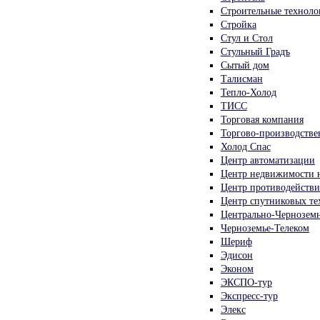
Строительные техноло
Стройка
Стул и Стол
Стульный Градъ
Сытый дом
Талисман
Тепло-Холод
ТИСС
Торговая компания
Торгово-производстве
Холод Спас
Центр автоматизации
Центр недвижимости н
Центр противодействи
Центр спутниковых т
Центрально-Черноземн
Черноземье-Телеком
Шериф
Эдисон
Эконом
ЭКСПО-тур
Экспресс-тур
Элекс