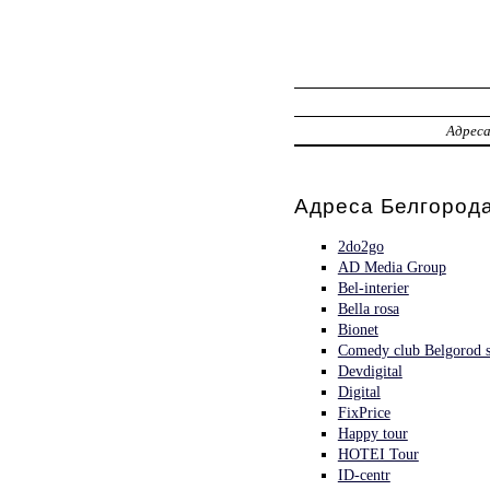
Адрес
Адреса Белгорода
2do2go
AD Media Group
Bel-interier
Bella rosa
Bionet
Comedy club Belgorod s
Devdigital
Digital
FixPrice
Happy tour
HOTEI Tour
ID-centr