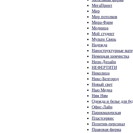
МегаПринт
Мир
Мир потолков
Мира-Фарм
Модница
Мой студент
Мульти Связь
Надежда
Наноструктурные мате
Немецкая химчистка
Неон-Дизайн
НЕФЕРТИТИ
Николица
Никс-Белгород
Новый свет
Нью Медиа
Ням Ням
Одежда и белье для б
Офис-Лайн
Парикмахерская
Пластсервис
Позитив-персонал
Правовая фирма