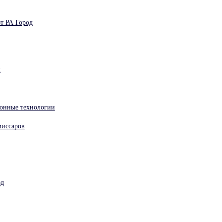
т РА Город
н
онные технологии
миссаров
од