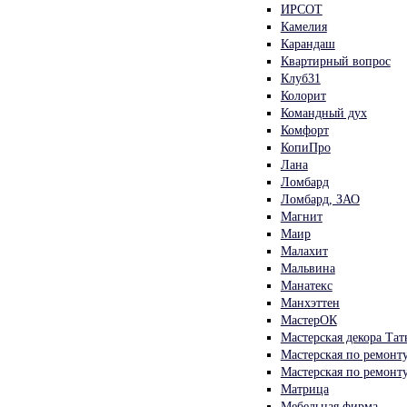
ИРСОТ
Камелия
Карандаш
Квартирный вопрос
Клуб31
Колорит
Командный дух
Комфорт
КопиПро
Лана
Ломбард
Ломбард, ЗАО
Магнит
Маир
Малахит
Мальвина
Манатекс
Манхэттен
МастерОК
Мастерская декора Та
Мастерская по ремонт
Мастерская по ремонту
Матрица
Мебельная фирма