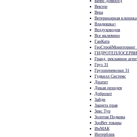
Бюро ДомосеД
Вектор
Вера
Ветеринарная клиника
Владюшка+
Воздуховодов
Все включено
ГанКата
ГеоСтройМониторинг
ГИДРОТЕПЛОСЕРВИ
Гранд, рекламное аген
Груз 31
Грузоперевозки 31
Гудвилл Системс
Диатит
Дикая орхидея
Доброхот
Зайди
Защита прав
Зевс Тур
Золотая Подкова
ЗооВет товары
ИнМАК
Интерблик