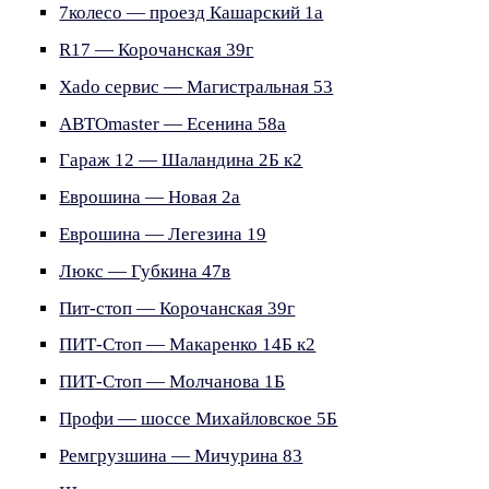
7колесо — проезд Кашарский 1а
R17 — Корочанская 39г
Xado сервис — Магистральная 53
АВТОmaster — Есенина 58а
Гараж 12 — Шаландина 2Б к2
Еврошина — Новая 2а
Еврошина — Легезина 19
Люкс — Губкина 47в
Пит-стоп — Корочанская 39г
ПИТ-Стоп — Макаренко 14Б к2
ПИТ-Стоп — Молчанова 1Б
Профи — шоссе Михайловское 5Б
Ремгрузшина — Мичурина 83