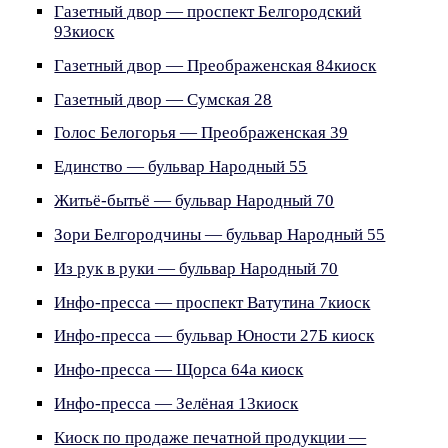
Газетный двор — проспект Белгородский
93киоск
Газетный двор — Преображенская 84киоск
Газетный двор — Сумская 28
Голос Белогорья — Преображенская 39
Единство — бульвар Народный 55
Житьё-бытьё — бульвар Народный 70
Зори Белгородчины — бульвар Народный 55
Из рук в руки — бульвар Народный 70
Инфо-пресса — проспект Ватутина 7киоск
Инфо-пресса — бульвар Юности 27Б киоск
Инфо-пресса — Щорса 64а киоск
Инфо-пресса — Зелёная 13киоск
Киоск по продаже печатной продукции —