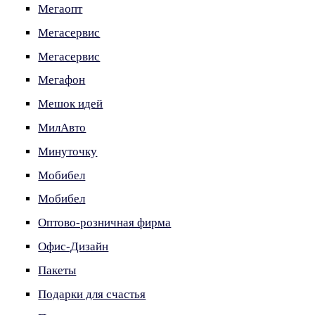
Мегаопт
Мегасервис
Мегасервис
Мегафон
Мешок идей
МилАвто
Минуточку
Мобибел
Мобибел
Оптово-розничная фирма
Офис-Дизайн
Пакеты
Подарки для счастья