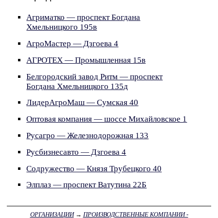
Агриматко — проспект Богдана
Хмельницкого 195в
АгроМастер — Дзгоева 4
АГРОТЕХ — Промышленная 15в
Белгородский завод Ритм — проспект
Богдана Хмельницкого 135д
ЛидерАгроМаш — Сумская 40
Оптовая компания — шоссе Михайловское 1
Русагро — Железнодорожная 133
Русбизнесавто — Дзгоева 4
Содружество — Князя Трубецкого 40
Элплаз — проспект Ватутина 22Б
ОРГАНИЗАЦИИ
→
ПРОИЗВОДСТВЕННЫЕ КОМПАНИИ -