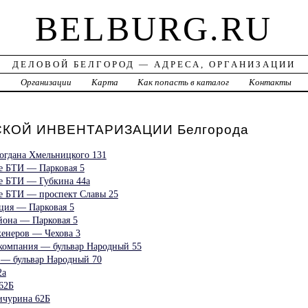
BELBURG.RU
ДЕЛОВОЙ БЕЛГОРОД — АДРЕСА, ОРГАНИЗАЦИИ
а
Организации
Карта
Как попасть в каталог
Контакты
КОЙ ИНВЕНТАРИЗАЦИИ Белгорода
огдана Хмельницкого 131
ое БТИ — Парковая 5
ое БТИ — Губкина 44а
ое БТИ — проспект Славы 25
ция — Парковая 5
йона — Парковая 5
енеров — Чехова 3
 компания — бульвар Народный 55
 — бульвар Народный 70
2а
62Б
ичурина 62Б