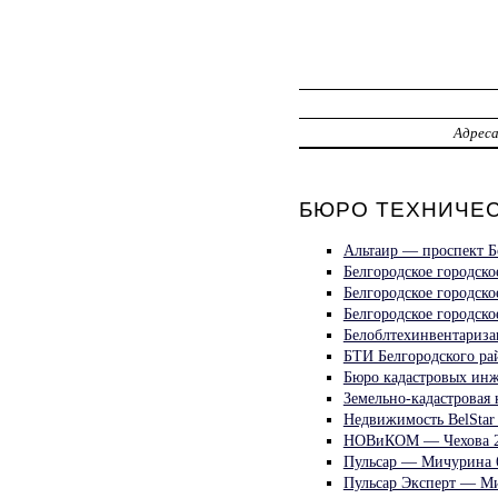
Адрес
БЮРО ТЕХНИЧЕС
Альтаир — проспект Б
Белгородское городск
Белгородское городск
Белгородское городск
Белоблтехинвентариза
БТИ Белгородского ра
Бюро кадастровых инж
Земельно-кадастровая
Недвижимость BelStar
НОВиКОМ — Чехова 
Пульсар — Мичурина 
Пульсар Эксперт — М