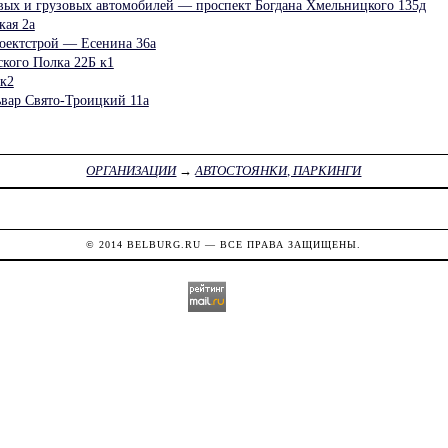
овых и грузовых автомобилей — проспект Богдана Хмельницкого 135д
ая 2а
оектстрой — Есенина 36а
ого Полка 22Б к1
к2
ьвар Свято-Троицкий 11а
ОРГАНИЗАЦИИ
→
АВТОСТОЯНКИ, ПАРКИНГИ
© 2014
BELBURG.RU
— ВСЕ ПРАВА ЗАЩИЩЕНЫ.