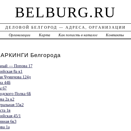
BELBURG.RU
ДЕЛОВОЙ БЕЛГОРОД — АДРЕСА, ОРГАНИЗАЦИИ
а
Организации
Карта
Как попасть в каталог
Контакты
АРКИНГИ Белгорода
ьный — Попова 17
ийская 8а к1
ая Чумичова 124д
на 44Б
ы 67
одского Полка 6Б
ва 2а к2
ральная 55к2
ста 1в
ийская 45/1
ивная 6к3
ва 1а