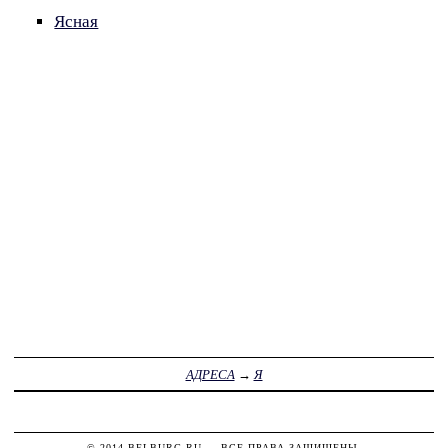
Ясная
АДРЕСА
→
Я
© 2014
BELBURG.RU
— ВСЕ ПРАВА ЗАЩИЩЕНЫ.