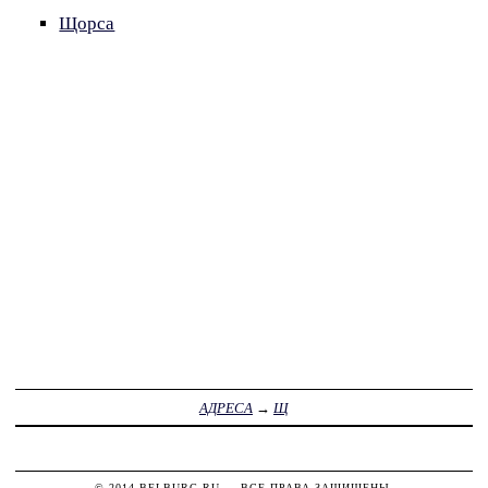
Щорса
АДРЕСА
→
Щ
© 2014
BELBURG.RU
— ВСЕ ПРАВА ЗАЩИЩЕНЫ.