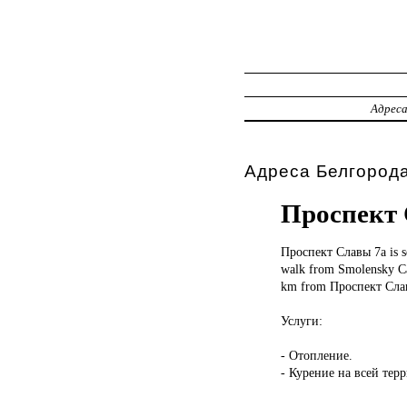
Адрес
Адреса Белгорода
Проспект
Проспект Славы
7а is 
walk from Smolensky Cat
km from Проспект Сла
Услуги:
- Отопление.
- Курение на всей тер