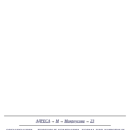
АДРЕСА
→
М
→
Мокроусова
→
23