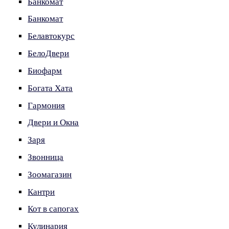
Банкомат
Банкомат
Белавтокурс
БелоДвери
Биофарм
Богата Хата
Гармония
Двери и Окна
Заря
Звонница
Зоомагазин
Кантри
Кот в сапогах
Кулинария