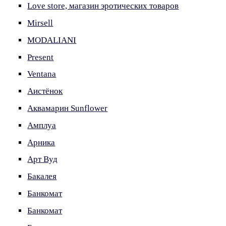
Love store, магазин эротических товаров
Mirsell
MODALIANI
Present
Ventana
Аистёнок
Аквамарин Sunflower
Амплуа
Арника
Арт Вуд
Бакалея
Банкомат
Банкомат