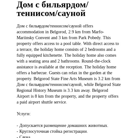
Дом с бильярдом/
теннисом/сауной
Дом с
бильярдом/теннисом/сауной offers
accommodation in Belgorod, 2.9 km from Marfo-
Mariinsky Convent and 3 km from Park Pobedy. This
property offers access to a pool table. With direct access to
a terrace, the holiday home consists of 2 bedrooms and a
fully equipped kitchenette. The holiday home also comes
with a seating area and 2 bathrooms. Round-the-clock
assistance is available at the reception. The holiday home
offers a barbecue. Guests can relax in the garden at the
property. Belgorod State Fine Arts Museum is 3.2 km from
Дом с бильярдом/теннисом/сауной, while Belgorod State
Regional History Museum is 3.3 km away. Belgorod
Airport is 8 km from the property, and the property offers
a paid airport shuttle service.
Услуги:
- Допускается размещение домашних животных.
- Круглосуточная стойка регистрации.
- Сауна.