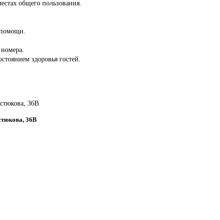
местах общего пользования.
 помощи.
 номера.
состоянием здоровья гостей.
остюкова, 36В
остюкова, 36В