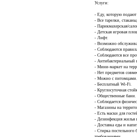
Услуги:
- Еду, которую подают
- Все тарелки, стакан
- Парикмахерская/сало
- Детская игровая пло
- Лифт.
- Возможно обслужива
- Соблюдаются правил
- Соблюдаются все пр
- Антибактериальный г
- Мини-маркет на тер
- Нет предметов совме
- Можно с питомцами
- Бесплатный Wi-Fi.
- Круглосуточная стой
- Общественные бани.
- Соблюдается физичес
- Магазины на террит
- Есть маски для госте
- Дезинфекция жилья п
- Доставка еды и напи
- Стирка постельного 
требованиями.