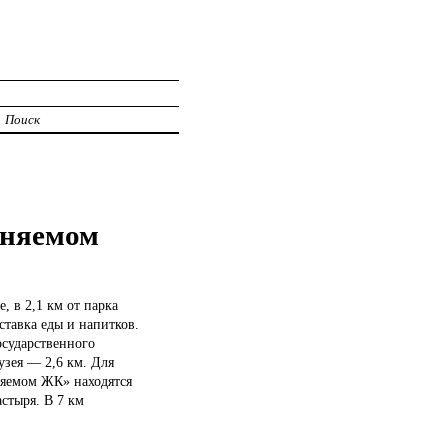
Поиск
аняемом
 в 2,1 км от парка
ставка еды и напитков.
осударственного
музея — 2,6 км. Для
няемом ЖК» находятся
стыря. В 7 км