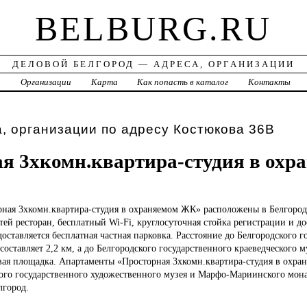
BELBURG.RU
ДЕЛОВОЙ БЕЛГОРОД — АДРЕСА, ОРГАНИЗАЦИИ
а
Организации
Карта
Как попасть в каталог
Контакты
, организации по адресу Костюкова 36В
я 3хкомн.квартира-студия в охр
рная
3хкомн.квартира-студия в охраняемом ЖК» расположены в Белгороде,
тей ресторан, бесплатный Wi-Fi, круглосуточная стойка регистрации и до
оставляется бесплатная частная парковка. Расстояние до Белгородского г
составляет 2,2 км, а до Белгородского государственного краеведческого 
овая площадка. Апартаменты «Просторная 3хкомн.квартира-студия в охра
кого государственного художественного музея и Марфо-Мариинского мона
лгород.