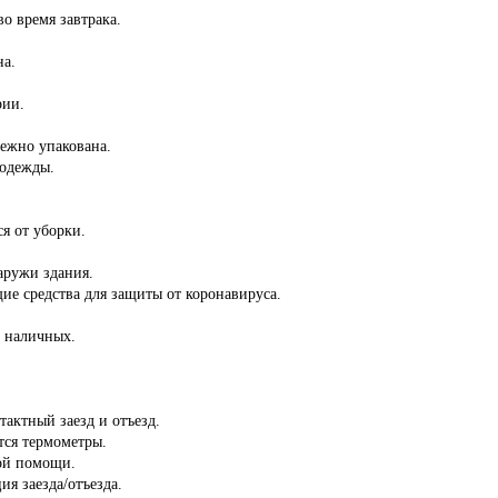
во время завтрака.
на.
рии.
дежно упакована.
 одежды.
ся от уборки.
аружи здания.
ие средства для защиты от коронавируса.
з наличных.
тактный заезд и отъезд.
тся термометры.
ой помощи.
ия заезда/отъезда.