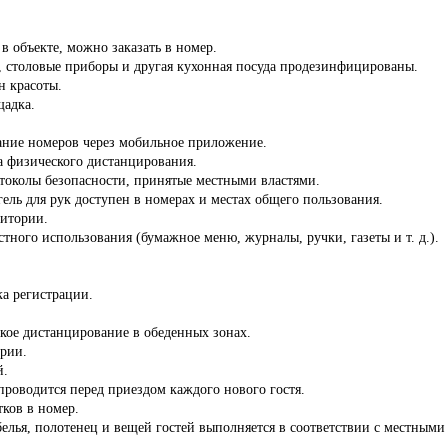
 в объекте, можно заказать в номер.
ы, столовые приборы и другая кухонная посуда продезинфицированы.
н красоты.
щадка.
ние номеров через мобильное приложение.
а физического дистанцирования.
отоколы безопасности, принятые местными властями.
ель для рук доступен в номерах и местах общего пользования.
ритории.
стного использования (бумажное меню, журналы, ручки, газеты и т. д.).
.
ка регистрации.
кое дистанцирование в обеденных зонах.
ории.
й.
роводится перед приездом каждого нового гостя.
тков в номер.
белья, полотенец и вещей гостей выполняется в соответствии с местны