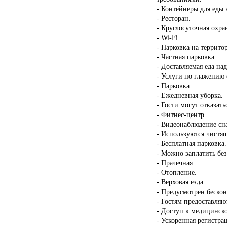
- Контейнеры для еды 
- Ресторан.
- Круглосуточная охра
- Wi-Fi.
- Парковка на террито
- Частная парковка.
- Доставляемая еда на
- Услуги по глажению
- Парковка.
- Ежедневная уборка.
- Гости могут отказать
- Фитнес-центр.
- Видеонаблюдение сн
- Используются чистящ
- Бесплатная парковка.
- Можно заплатить бе
- Прачечная.
- Отопление.
- Верховая езда.
- Предусмотрен бескон
- Гостям предоставляю
- Доступ к медицинск
- Ускоренная регистрац