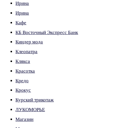
Ирина
Ирина
Кафе
КБ Восточный Экспресс Банк
Киндер мода
Клеопатра
Клякса
Красотка
Кредо
Крокус
Курский трикотаж
ЛУКОМОРЬЕ
Магазин