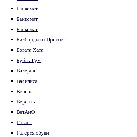
Банкомат
Банкомат
Банкомат
Билборды от Проспект
Богата Хата
Бубль-Гум
Валерия
Василиса
Венера
Версаль
ВетАиФ
Галант
Галерея обуви