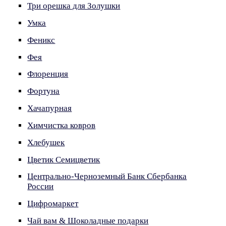
Три орешка для Золушки
Умка
Феникс
Фея
Флоренция
Фортуна
Хачапурная
Химчистка ковров
Хлебушек
Цветик Семицветик
Центрально-Черноземный Банк Сбербанка
России
Цифромаркет
Чай вам & Шоколадные подарки