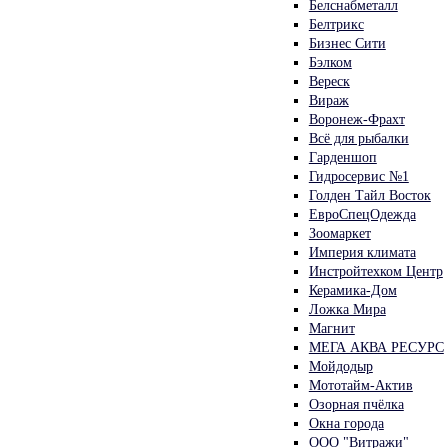
Белснабметалл
Белтрикс
Бизнес Сити
Бэлком
Вереск
Вираж
Воронеж-Фрахт
Всё для рыбалки
Гарденшоп
Гидросервис №1
Голден Тайл Восток
ЕвроСпецОдежда
Зоомаркет
Империя климата
Инстройтехком Центр
Керамика-Дом
Ложка Мира
Магнит
МЕГА АКВА РЕСУРС
Мойдодыр
Мототайм-Актив
Озорная пчёлка
Окна города
ООО "Витражи"