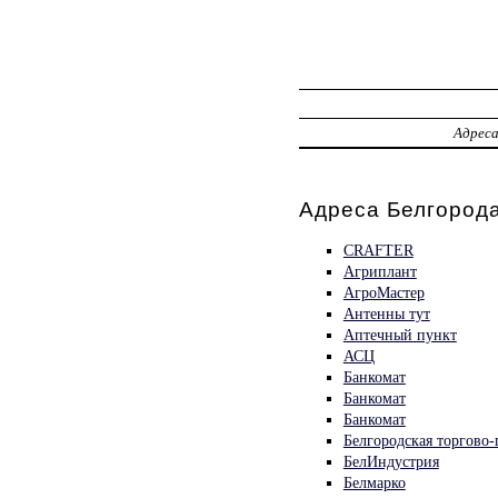
Адрес
Адреса Белгорода
CRAFTER
Агриплант
АгроМастер
Антенны тут
Аптечный пункт
АСЦ
Банкомат
Банкомат
Банкомат
Белгородская торгово
БелИндустрия
Белмарко